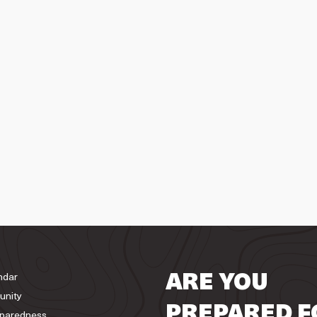
ndar
ARE YOU
unity
PREPARED F
paredness