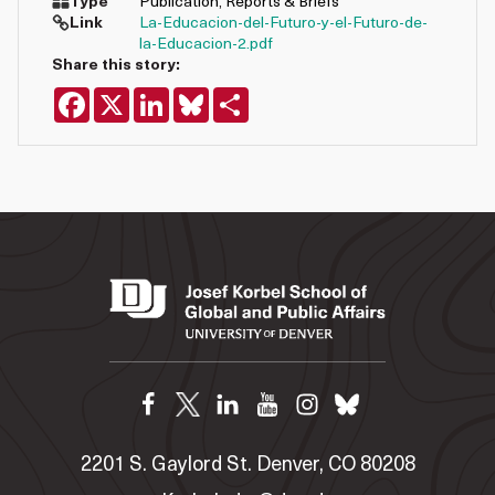
Type
Publication
,
Reports & Briefs
Link
La-Educacion-del-Futuro-y-el-Futuro-de-
la-Educacion-2.pdf
Share this story:
Facebook
X
LinkedIn
Bluesky
Share
2201 S. Gaylord St. Denver, CO 80208